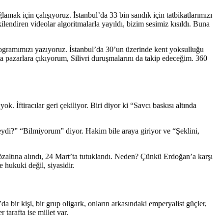
mak için çalışıyoruz. İstanbul’da 33 bin sandık için tatbikatlarımızı
lendiren videolar algoritmalarla yayıldı, bizim sesimiz kısıldı. Buna
rogramımızı yazıyoruz. İstanbul’da 30’un üzerinde kent yoksulluğu
fta pazarlara çıkıyorum, Silivri duruşmalarını da takip edeceğim. 360
k. İftiracılar geri çekiliyor. Biri diyor ki “Savcı baskısı altında
neydi?” “Bilmiyorum” diyor. Hakim bile araya giriyor ve “Şeklini,
gözaltına alındı, 24 Mart’ta tutuklandı. Neden? Çünkü Erdoğan’a karşı
hukuki değil, siyasidir.
a bir kişi, bir grup oligark, onların arkasındaki emperyalist güçler,
tarafta ise millet var.