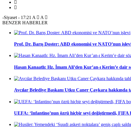
-Siyaset
-
17:21
A
A
BENZER HABERLER
Prof. Dr. Barış Doster: ABD ekonomisi ve NATO’nun işlev
Hasan Kanaatlı: Hz. İmam Ali’den Kur’an-ı Kerim’e dair s
Avcılar Belediye Başkanı Utku Caner Çaykara hakkında tah
UEFA: ‘Infantino’nun özrü hiçbir şeyi değiştirmedi, FIFA