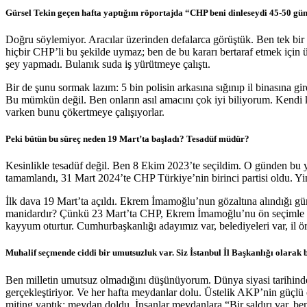
Gürsel Tekin geçen hafta yaptığım röportajda “CHP beni dinleseydi 45-50 gün
Doğru söylemiyor. Aracılar üzerinden defalarca görüştük. Ben tek bir 
hiçbir CHP’li bu şekilde uymaz; ben de bu kararı bertaraf etmek içi
şey yapmadı. Bulanık suda iş yürütmeye çalıştı.
Bir de şunu sormak lazım: 5 bin polisin arkasına sığınıp il binasına gi
Bu mümkün değil. Ben onların asıl amacını çok iyi biliyorum. Kendi ko
varken bunu çökertmeye çalışıyorlar.
Peki bütün bu süreç neden 19 Mart’ta başladı? Tesadüf müdür?
Kesinlikle tesadüf değil. Ben 8 Ekim 2023’te seçildim. O günden bu ya
tamamlandı, 31 Mart 2024’te CHP Türkiye’nin birinci partisi oldu. Yin
İlk dava 19 Mart’ta açıldı. Ekrem İmamoğlu’nun gözaltına alındığı gü
manidardır? Çünkü 23 Mart’ta CHP, Ekrem İmamoğlu’nu ön seçimle Cum
kayyum oturtur. Cumhurbaşkanlığı adayımız var, belediyeleri var, il ö
Muhalif seçmende ciddi bir umutsuzluk var. Siz İstanbul İl Başkanlığı olarak
Ben milletin umutsuz olmadığını düşünüyorum. Dünya siyasi tarihinde b
gerçekleştiriyor. Ve her hafta meydanlar dolu. Üstelik AKP’nin güçlü
miting yaptık; meydan doldu. İnsanlar meydanlara “Bir saldırı var, ben