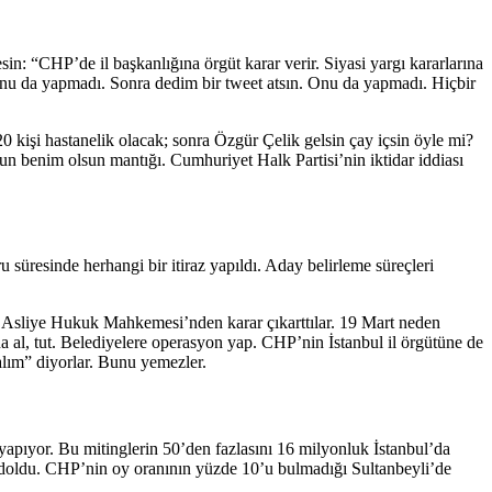
n: “CHP’de il başkanlığına örgüt karar verir. Siyasi yargı kararlarına
Onu da yapmadı. Sonra dedim bir tweet atsın. Onu da yapmadı. Hiçbir
 20 kişi hastanelik olacak; sonra Özgür Çelik gelsin çay içsin öyle mi?
un benim olsun mantığı. Cumhuriyet Halk Partisi’nin iktidar iddiası
süresinde herhangi bir itiraz yapıldı. Aday belirleme süreçleri
5. Asliye Hukuk Mahkemesi’nden karar çıkarttılar. 19 Mart neden
l, tut. Belediyelere operasyon yap. CHP’nin İstanbul il örgütüne de
alım” diyorlar. Bunu yemezler.
yapıyor. Bu mitinglerin 50’den fazlasını 16 milyonluk İstanbul’da
; doldu. CHP’nin oy oranının yüzde 10’u bulmadığı Sultanbeyli’de