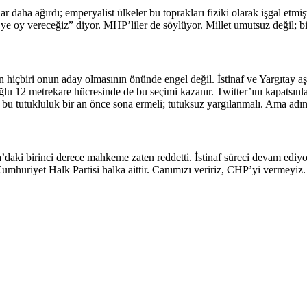
ar daha ağırdı; emperyalist ülkeler bu toprakları fiziki olarak işgal etm
e oy vereceğiz” diyor. MHP’liler de söylüyor. Millet umutsuz değil; bi
hiçbiri onun aday olmasının önünde engel değil. İstinaf ve Yargıtay 
2 metrekare hücresinde de bu seçimi kazanır. Twitter’ını kapatsınlar, 
e bu tutukluluk bir an önce sona ermeli; tutuksuz yargılanmalı. Ama adın
’daki birinci derece mahkeme zaten reddetti. İstinaf süreci devam edi
 Cumhuriyet Halk Partisi halka aittir. Canımızı veririz, CHP’yi vermeyiz.