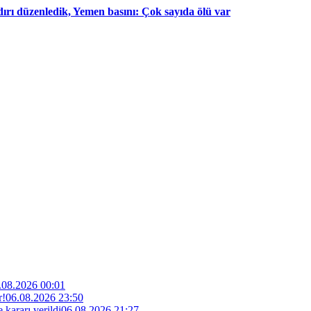
dırı düzenledik, Yemen basını: Çok sayıda ölü var
.08.2026 00:01
r!
06.08.2026 23:50
kararı verildi
06.08.2026 21:27