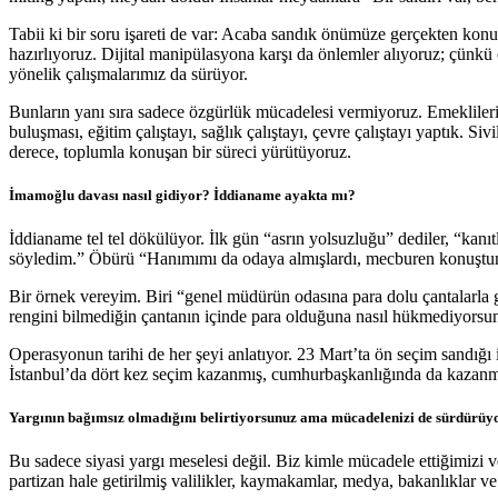
Tabii ki bir soru işareti de var: Acaba sandık önümüze gerçekten konu
hazırlıyoruz. Dijital manipülasyona karşı da önlemler alıyoruz; çünkü 
yönelik çalışmalarımız da sürüyor.
Bunların yanı sıra sadece özgürlük mücadelesi vermiyoruz. Emeklileri
buluşması, eğitim çalıştayı, sağlık çalıştayı, çevre çalıştayı yaptık. 
derece, toplumla konuşan bir süreci yürütüyoruz.
İmamoğlu davası nasıl gidiyor? İddianame ayakta mı?
İddianame tel tel dökülüyor. İlk gün “asrın yolsuzluğu” dediler, “kanıtla
söyledim.” Öbürü “Hanımımı da odaya almışlardı, mecburen konuştum
Bir örnek vereyim. Biri “genel müdürün odasına para dolu çantalarla g
rengini bilmediğin çantanın içinde para olduğuna nasıl hükmediyorsu
Operasyonun tarihi de her şeyi anlatıyor. 23 Mart’ta ön seçim sandığı
İstanbul’da dört kez seçim kazanmış, cumhurbaşkanlığında da kazanma 
Yargının bağımsız olmadığını belirtiyorsunuz ama mücadelenizi de sürdürüyo
Bu sadece siyasi yargı meselesi değil. Biz kimle mücadele ettiğimizi ve
partizan hale getirilmiş valilikler, kaymakamlar, medya, bakanlıklar ve 