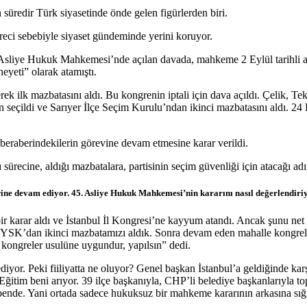
süredir Türk siyasetinde önde gelen figürlerden biri.
süreci sebebiyle siyaset gündeminde yerini koruyor.
5. Asliye Hukuk Mahkemesi’nde açılan davada, mahkeme 2 Eylül tarihli a
heyeti” olarak atamıştı.
ek ilk mazbatasını aldı. Bu kongrenin iptali için dava açıldı. Çelik, Te
seçildi ve Sarıyer İlçe Seçim Kurulu’ndan ikinci mazbatasını aldı. 24 
eraberindekilerin görevine devam etmesine karar verildi.
 sürecine, aldığı mazbatalara, partisinin seçim güvenliği için atacağı 
rine devam ediyor. 45. Asliye Hukuk Mahkemesi’nin kararını nasıl değerlendir
ir karar aldı ve İstanbul İl Kongresi’ne kayyum atandı. Ancak şunu net 
 YSK’dan ikinci mazbatamızı aldık. Sonra devam eden mahalle kongreler
ongreler usulüne uygundur, yapılsın” dedi.
r. Peki fiiliyatta ne oluyor? Genel başkan İstanbul’a geldiğinde karş
Eğitim beni arıyor. 39 ilçe başkanıyla, CHP’li belediye başkanlarıyla t
nde. Yani ortada sadece hukuksuz bir mahkeme kararının arkasına sığınmı