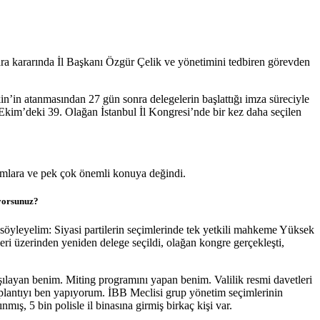
ra kararında İl Başkanı Özgür Çelik ve yönetimini tedbiren görevden
kin’in atanmasından 27 gün sonra delegelerin başlattığı imza süreciyle
Ekim’deki 39. Olağan İstanbul İl Kongresi’nde bir kez daha seçilen
adımlara ve pek çok önemli konuya değindi.
iyorsunuz?
söyleyelim: Siyasi partilerin seçimlerinde tek yetkili mahkeme Yüksek
i üzerinden yeniden delege seçildi, olağan kongre gerçekleşti,
ılayan benim. Miting programını yapan benim. Valilik resmi davetleri
oplantıyı ben yapıyorum. İBB Meclisi grup yönetim seçimlerinin
ş, 5 bin polisle il binasına girmiş birkaç kişi var.