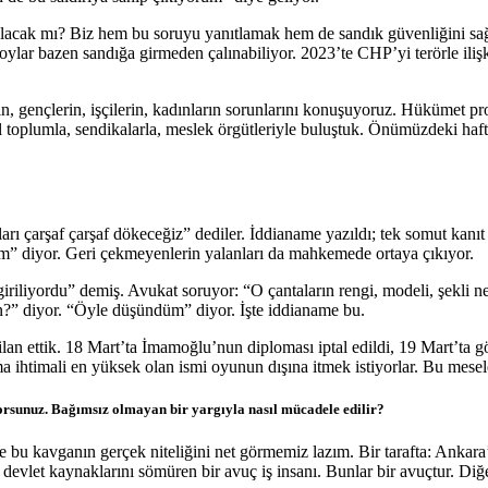
lacak mı? Biz hem bu soruyu yanıtlamak hem de sandık güvenliğini sağla
oylar bazen sandığa girmeden çalınabiliyor. 2023’te CHP’yi terörle ilişki
n, gençlerin, işçilerin, kadınların sorunlarını konuşuyoruz. Hükümet p
Sivil toplumla, sendikalarla, meslek örgütleriyle buluştuk. Önümüzdeki ha
rı çarşaf çarşaf dökeceğiz” dediler. İddianame yazıldı; tek somut kanıt yo
” diyor. Geri çekmeyenlerin yalanları da mahkemede ortaya çıkıyor.
iriliyordu” demiş. Avukat soruyor: “O çantaların rengi, modeli, şekli 
n?” diyor. “Öyle düşündüm” diyor. İşte iddianame bu.
 ilan ettik. 18 Mart’ta İmamoğlu’nun diploması iptal edildi, 19 Mart’ta 
ihtimali en yüksek olan ismi oyunun dışına itmek istiyorlar. Bu mesele 
rsunuz. Bağımsız olmayan bir yargıyla nasıl mücadele edilir?
 bu kavganın gerçek niteliğini net görmemiz lazım. Bir tarafta: Ankara’d
devlet kaynaklarını sömüren bir avuç iş insanı. Bunlar bir avuçtur. Diğer 