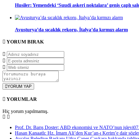
Husiler: Yemendeki ‘Suudi askeri noktalara’ geniş çaplı sal
Avusturya’da sıcaklık rekoru, İtalya’da kırmızı alarm
YORUM
BIRAK
YORUM YAP
YORUMLAR
Hiç yorum yapılmamış.
Prof. Dr. Barış Doster: ABD ekonomisi ve NATO’nun işlevi
07
Hasan Kanaatlı: Hz. İmam Ali’den Kur’an-ı Kerim’e dair sözle
Avcılar Belediye Başkanı Utku Caner Çaykara hakkında tahliye 