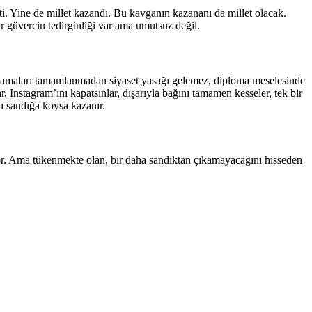
işti. Yine de millet kazandı. Bu kavganın kazananı da millet olacak.
r güvercin tedirginliği var ama umutsuz değil.
aşamaları tamamlanmadan siyaset yasağı gelemez, diploma meselesinde
Instagram’ını kapatsınlar, dışarıyla bağını tamamen kesseler, tek bir
ı sandığa koysa kazanır.
yor. Ama tükenmekte olan, bir daha sandıktan çıkamayacağını hisseden