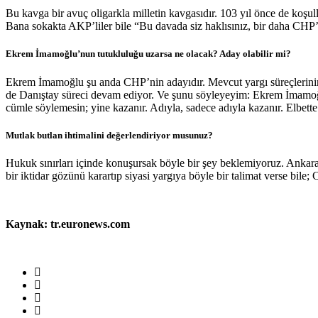
Bu kavga bir avuç oligarkla milletin kavgasıdır. 103 yıl önce de koşull
Bana sokakta AKP’liler bile “Bu davada siz haklısınız, bir daha CHP’y
Ekrem İmamoğlu’nun tutukluluğu uzarsa ne olacak? Aday olabilir mi?
Ekrem İmamoğlu şu anda CHP’nin adayıdır. Mevcut yargı süreçlerinin 
de Danıştay süreci devam ediyor. Ve şunu söyleyeyim: Ekrem İmamoğlu 1
cümle söylemesin; yine kazanır. Adıyla, sadece adıyla kazanır. Elbett
Mutlak butlan ihtimalini değerlendiriyor musunuz?
Hukuk sınırları içinde konuşursak böyle bir şey beklemiyoruz. Ankara
bir iktidar gözünü karartıp siyasi yargıya böyle bir talimat verse bile;
Kaynak: tr.euronews.com