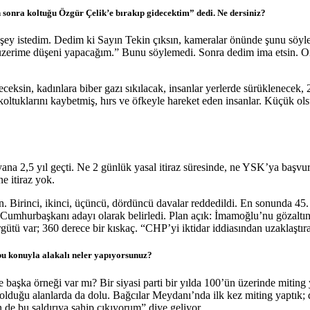
 sonra koltuğu Özgür Çelik’e bırakıp gidecektim” dedi. Ne dersiniz?
şey istedim. Dedim ki Sayın Tekin çıksın, kameralar önünde şunu söylesi
n üzerime düşeni yapacağım.” Bunu söylemedi. Sonra dedim ima etsin. 
receksin, kadınlara biber gazı sıkılacak, insanlar yerlerde sürüklenecek,
ltuklarını kaybetmiş, hırs ve öfkeyle hareket eden insanlar. Küçük ols
na 2,5 yıl geçti. Ne 2 günlük yasal itiraz süresinde, ne YSK’ya başvuru 
e itiraz yok.
n. Birinci, ikinci, üçüncü, dördüncü davalar reddedildi. En sonunda 4
hurbaşkanı adayı olarak belirledi. Plan açık: İmamoğlu’nu gözaltına a
rgütü var; 360 derece bir kıskaç. “CHP’yi iktidar iddiasından uzaklaştır
 bu konuyla alakalı neler yapıyorsunuz?
aşka örneği var mı? Bir siyasi parti bir yılda 100’ün üzerinde miting 
 olduğu alanlarda da dolu. Bağcılar Meydanı’nda ilk kez miting yaptık
 de bu saldırıya sahip çıkıyorum” diye geliyor.