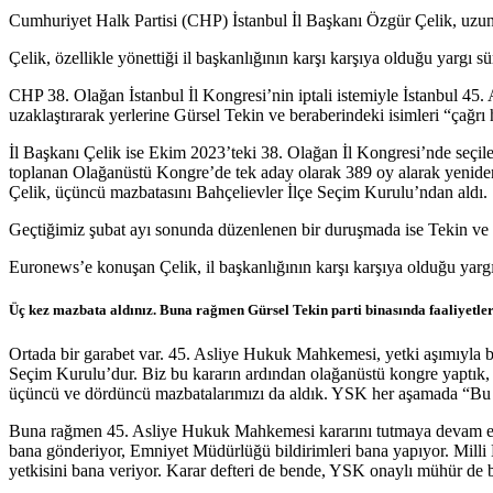
Cumhuriyet Halk Partisi (CHP) İstanbul İl Başkanı Özgür Çelik, uzun 
Çelik, özellikle yönettiği il başkanlığının karşı karşıya olduğu yargı 
CHP 38. Olağan İstanbul İl Kongresi’nin iptali istemiyle İstanbul 4
uzaklaştırarak yerlerine Gürsel Tekin ve beraberindeki isimleri “çağrı 
İl Başkanı Çelik ise Ekim 2023’teki 38. Olağan İl Kongresi’nde seçiler
toplanan Olağanüstü Kongre’de tek aday olarak 389 oy alarak yeniden 
Çelik, üçüncü mazbatasını Bahçelievler İlçe Seçim Kurulu’ndan aldı.
Geçtiğimiz şubat ayı sonunda düzenlenen bir duruşmada ise Tekin ve b
Euronews’e konuşan Çelik, il başkanlığının karşı karşıya olduğu yargı
Üç kez mazbata aldınız. Buna rağmen Gürsel Tekin parti binasında faaliyetle
Ortada bir garabet var. 45. Asliye Hukuk Mahkemesi, yetki aşımıyla b
Seçim Kurulu’dur. Biz bu kararın ardından olağanüstü kongre yaptık,
üçüncü ve dördüncü mazbatalarımızı da aldık. YSK her aşamada “Bu k
Buna rağmen 45. Asliye Hukuk Mahkemesi kararını tutmaya devam ediyo
bana gönderiyor, Emniyet Müdürlüğü bildirimleri bana yapıyor. Milli 
yetkisini bana veriyor. Karar defteri de bende, YSK onaylı mühür de be