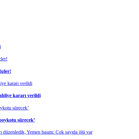
i
özler!
liye kararı verildi
 boykotu sürecek’