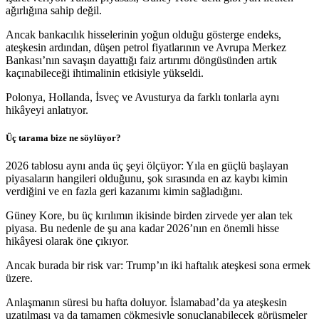
ağırlığına sahip değil.
Ancak bankacılık hisselerinin yoğun olduğu gösterge endeks,
ateşkesin ardından, düşen petrol fiyatlarının ve Avrupa Merkez
Bankası’nın savaşın dayattığı faiz artırımı döngüsünden artık
kaçınabileceği ihtimalinin etkisiyle yükseldi.
Polonya, Hollanda, İsveç ve Avusturya da farklı tonlarla aynı
hikâyeyi anlatıyor.
Üç tarama bize ne söylüyor?
2026 tablosu aynı anda üç şeyi ölçüyor: Yıla en güçlü başlayan
piyasaların hangileri olduğunu, şok sırasında en az kaybı kimin
verdiğini ve en fazla geri kazanımı kimin sağladığını.
Güney Kore, bu üç kırılımın ikisinde birden zirvede yer alan tek
piyasa. Bu nedenle de şu ana kadar 2026’nın en önemli hisse
hikâyesi olarak öne çıkıyor.
Ancak burada bir risk var: Trump’ın iki haftalık ateşkesi sona ermek
üzere.
Anlaşmanın süresi bu hafta doluyor. İslamabad’da ya ateşkesin
uzatılması ya da tamamen çökmesiyle sonuçlanabilecek görüşmeler