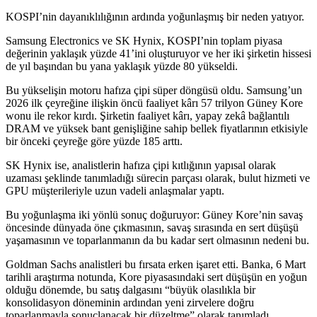
KOSPI’nin dayanıklılığının ardında yoğunlaşmış bir neden yatıyor.
Samsung Electronics ve SK Hynix, KOSPI’nin toplam piyasa
değerinin yaklaşık yüzde 41’ini oluşturuyor ve her iki şirketin hissesi
de yıl başından bu yana yaklaşık yüzde 80 yükseldi.
Bu yükselişin motoru hafıza çipi süper döngüsü oldu. Samsung’un
2026 ilk çeyreğine ilişkin öncü faaliyet kârı 57 trilyon Güney Kore
wonu ile rekor kırdı. Şirketin faaliyet kârı, yapay zekâ bağlantılı
DRAM ve yüksek bant genişliğine sahip bellek fiyatlarının etkisiyle
bir önceki çeyreğe göre yüzde 185 arttı.
SK Hynix ise, analistlerin hafıza çipi kıtlığının yapısal olarak
uzaması şeklinde tanımladığı sürecin parçası olarak, bulut hizmeti ve
GPU müşterileriyle uzun vadeli anlaşmalar yaptı.
Bu yoğunlaşma iki yönlü sonuç doğuruyor: Güney Kore’nin savaş
öncesinde dünyada öne çıkmasının, savaş sırasında en sert düşüşü
yaşamasının ve toparlanmanın da bu kadar sert olmasının nedeni bu.
Goldman Sachs analistleri bu fırsata erken işaret etti. Banka, 6 Mart
tarihli araştırma notunda, Kore piyasasındaki sert düşüşün en yoğun
olduğu dönemde, bu satış dalgasını “büyük olasılıkla bir
konsolidasyon döneminin ardından yeni zirvelere doğru
toparlanmayla sonuçlanacak bir düzeltme” olarak tanımladı.