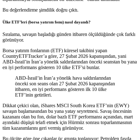
Bu değerlendirme şimdilik doğru çıktı.
Ülke ETF’leri (borsa yatırım fonu) nasıl dayandı?
Sıralama, savaşın başladığı günden itibaren ölçüldüğünde çok farklı
görünüyor.
Borsa yatırım fonlarının (ETF) küresel takibini yapan
CountryETFTracker’a göre, 27 Şubat 2026 kapanışından, yani
ABD-İsrail’in İran’a yönelik saldırılarından önceki seanstan bu yana
en iyi performans gösteren 10 ülke ETF’si bunlar.
ABD-İsrail’in İran’a yönelik hava saldırılarından
önceki son seans olan 27 Şubat 2026 kapanışından
itibaren, en iyi performans gösteren ilk 10 ülke
ETF’inin getirileri.
Dikkat çekici olan, iShares MSCI South Korea ETF’nin (EWY)
savaşın başlamasından bu yana yatay seyretmesi. Savaş öncesinin
kazananı olan bu fon, dolar bazlı ETF performansı açısından, mart
ayındaki düşüşü telafi etmek için Hürmüz sonrası toparlanmasının
tüm kazanımlarını geri vermiş görünüyor.
Bu ölçüte göre öne çıkanlar üç grupta toplanıyor: Petrolden fayda