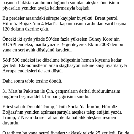
başında Pakistan arabuluculuğunda sunulan ateşkes önerisinin
piyasaları yeniden ayağa kaldırmasıyla başladı.
Bu perdeler arasındaki süreçte kayıplar büyüktü. Brent petrol,
Hürmüz Boğazı’nın 4 Mart’ta kapanmasının ardından varil başına
120 doların üzerine çıktı.
Önceki iki ayda yüzde 50’den fazla yükselen Güney Kore’nin
KOSPI endeksi, martta yüzde 19 gerileyerek Ekim 2008’den bu
yana en sert aylık düşüşünü kaydetti.
S&P 500 endeksi ise düzeltme bölgesinin hemen kıyısına kadar
geriledi. Ekonomistlerin artan stagflasyon riskine karşı uyarılarıyla
Avrupa endeksleri de sert düştü.
Daha sonra tablo tersine döndü.
31 Mart’ta Pakistan ile Çin, çatışmaların derhal durdurulmasını
öngören beş maddelik bir barış girişimi sundu.
Ertesi sabah Donald Trump, Truth Social’da İran’ın, Hürmüz
Boğazı’nın yeniden açılması şartıyla ateşkes talep ettiğini yazdı.
Trump, 7 Nisan’da ise Tahran ile iki haftalık ateşkesi resmen
duyurdu.
O tarihten bu yana petrol fiyatları yaklaşık yüzde 25 geriledi. Bu da