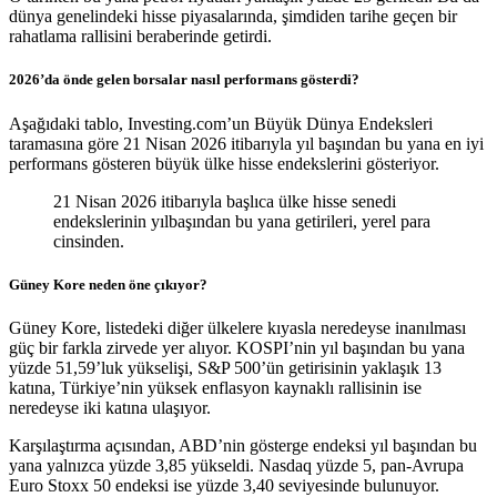
dünya genelindeki hisse piyasalarında, şimdiden tarihe geçen bir
rahatlama rallisini beraberinde getirdi.
2026’da önde gelen borsalar nasıl performans gösterdi?
Aşağıdaki tablo, Investing.com’un Büyük Dünya Endeksleri
taramasına göre 21 Nisan 2026 itibarıyla yıl başından bu yana en iyi
performans gösteren büyük ülke hisse endekslerini gösteriyor.
21 Nisan 2026 itibarıyla başlıca ülke hisse senedi
endekslerinin yılbaşından bu yana getirileri, yerel para
cinsinden.
Güney Kore neden öne çıkıyor?
Güney Kore, listedeki diğer ülkelere kıyasla neredeyse inanılması
güç bir farkla zirvede yer alıyor. KOSPI’nin yıl başından bu yana
yüzde 51,59’luk yükselişi, S&P 500’ün getirisinin yaklaşık 13
katına, Türkiye’nin yüksek enflasyon kaynaklı rallisinin ise
neredeyse iki katına ulaşıyor.
Karşılaştırma açısından, ABD’nin gösterge endeksi yıl başından bu
yana yalnızca yüzde 3,85 yükseldi. Nasdaq yüzde 5, pan-Avrupa
Euro Stoxx 50 endeksi ise yüzde 3,40 seviyesinde bulunuyor.