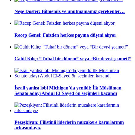
Neşe Doster: Bilmemiz ve unutmamamız gerekenler…
Recep Genel: Faizden herkes payına düşeni alıyor
Cahit Kılıç: “Tuhaf bir dönem” veya “Bir devr-i şeamet!”
İsrail yanlısı lobi Michigan’da yenildi: İlk Müslüman
Senato adayı Abdul El-Sayed ön seçimleri kazandı
Pezeşkiyan: Filistinli liderlerin müzakere kararlarının
arkasındayız