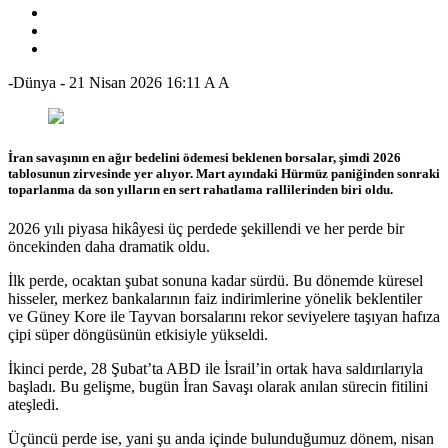
-Dünya
-
21 Nisan 2026 16:11
A
A
İran savaşının en ağır bedelini ödemesi beklenen borsalar, şimdi 2026
tablosunun zirvesinde yer alıyor. Mart ayındaki Hürmüz paniğinden sonraki
toparlanma da son yılların en sert rahatlama rallilerinden biri oldu.
2026 yılı piyasa hikâyesi üç perdede şekillendi ve her perde bir
öncekinden daha dramatik oldu.
İlk perde, ocaktan şubat sonuna kadar sürdü. Bu dönemde küresel
hisseler, merkez bankalarının faiz indirimlerine yönelik beklentiler
ve Güney Kore ile Tayvan borsalarını rekor seviyelere taşıyan hafıza
çipi süper döngüsünün etkisiyle yükseldi.
İkinci perde, 28 Şubat’ta ABD ile İsrail’in ortak hava saldırılarıyla
başladı. Bu gelişme, bugün İran Savaşı olarak anılan sürecin fitilini
ateşledi.
Üçüncü perde ise, yani şu anda içinde bulunduğumuz dönem, nisan