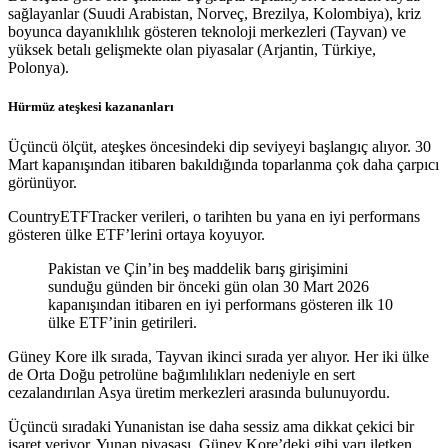
sağlayanlar (Suudi Arabistan, Norveç, Brezilya, Kolombiya), kriz
boyunca dayanıklılık gösteren teknoloji merkezleri (Tayvan) ve
yüksek betalı gelişmekte olan piyasalar (Arjantin, Türkiye,
Polonya).
Hürmüz ateşkesi kazananları
Üçüncü ölçüt, ateşkes öncesindeki dip seviyeyi başlangıç alıyor. 30
Mart kapanışından itibaren bakıldığında toparlanma çok daha çarpıcı
görünüyor.
CountryETFTracker verileri, o tarihten bu yana en iyi performans
gösteren ülke ETF’lerini ortaya koyuyor.
Pakistan ve Çin’in beş maddelik barış girişimini
sunduğu günden bir önceki gün olan 30 Mart 2026
kapanışından itibaren en iyi performans gösteren ilk 10
ülke ETF’inin getirileri.
Güney Kore ilk sırada, Tayvan ikinci sırada yer alıyor. Her iki ülke
de Orta Doğu petrolüne bağımlılıkları nedeniyle en sert
cezalandırılan Asya üretim merkezleri arasında bulunuyordu.
Üçüncü sıradaki Yunanistan ise daha sessiz ama dikkat çekici bir
işaret veriyor. Yunan piyasası, Güney Kore’deki gibi yarı iletken