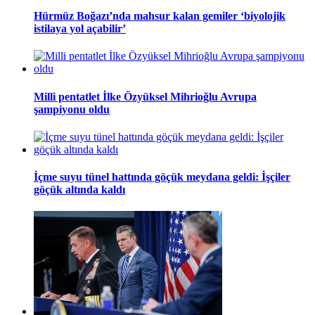
Hürmüz Boğazı’nda mahsur kalan gemiler ‘biyolojik
istilaya yol açabilir’
Milli pentatlet İlke Özyüksel Mihrioğlu Avrupa
şampiyonu oldu
İçme suyu tünel hattında göçük meydana geldi: İşçiler
göçük altında kaldı