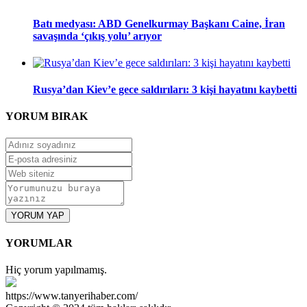
Batı medyası: ABD Genelkurmay Başkanı Caine, İran
savaşında ‘çıkış yolu’ arıyor
Rusya’dan Kiev’e gece saldırıları: 3 kişi hayatını kaybetti
YORUM
BIRAK
YORUM YAP
YORUMLAR
Hiç yorum yapılmamış.
https://www.tanyerihaber.com/