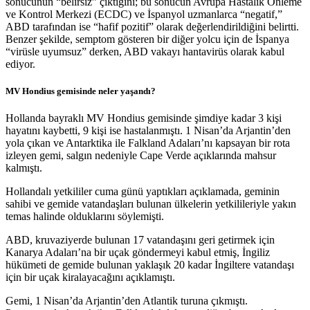
sonucunun “belirsiz” çıktığını; bu sonucun Avrupa Hastalık Önleme
ve Kontrol Merkezi (ECDC) ve İspanyol uzmanlarca “negatif,”
ABD tarafından ise “hafif pozitif” olarak değerlendirildiğini belirtti.
Benzer şekilde, semptom gösteren bir diğer yolcu için de İspanya
“virüsle uyumsuz” derken, ABD vakayı hantavirüs olarak kabul
ediyor.
MV Hondius gemisinde neler yaşandı?
Hollanda bayraklı MV Hondius gemisinde şimdiye kadar 3 kişi
hayatını kaybetti, 9 kişi ise hastalanmıştı. 1 Nisan’da Arjantin’den
yola çıkan ve Antarktika ile Falkland Adaları’nı kapsayan bir rota
izleyen gemi, salgın nedeniyle Cape Verde açıklarında mahsur
kalmıştı.
Hollandalı yetkililer cuma günü yaptıkları açıklamada, geminin
sahibi ve gemide vatandaşları bulunan ülkelerin yetkilileriyle yakın
temas halinde olduklarını söylemişti.
ABD, kruvaziyerde bulunan 17 vatandaşını geri getirmek için
Kanarya Adaları’na bir uçak göndermeyi kabul etmiş, İngiliz
hükümeti de gemide bulunan yaklaşık 20 kadar İngiltere vatandaşı
için bir uçak kiralayacağını açıklamıştı.
Gemi, 1 Nisan’da Arjantin’den Atlantik turuna çıkmıştı.