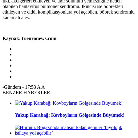
İlki, akciğerleri etkileyen ve ağır solunum yetmezliğine neden
olabilen hantavirüs pulmoner sendromu. İkincisi ise böbrekleri
etkileyen ve ciddi komplikasyonlara yol açabilen, böbrek sendromlu
kanamalı ateş.
Kaynak: tr.euronews.com
-Gündem
-
17:53
A
A
BENZER HABERLER
Yakup Karabağ: Kovboyların Gölgesinde Büyümek!