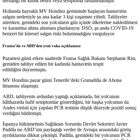
herhangi bir klinik belirti veya semptoma rastlanmamıştır.”
Hollanda bayraklı MV Hondius gemisinde başlayan hantavirüs
salgını nedeniyle şu ana kadar 3 kişi yaşamını yitirdi. Tahliyeler
sürerken, gemideki son yolcuların gün içinde ülkelerine nakledilmesi
ve karantina altına alınması planlanıyor. DSÖ, şu anda COVID-19
benzeri bir küresel salgın riski bulunmadığını vurguluyor.
Fransa’da ve ABD’den yeni vaka açıklaması
Pazartesi günü erken saatlerde Fransa Sağlık Bakanı Stephanie Rist,
gemiden tahliye edilen bir kadında hantavirüs tespit
edildiğini duyurmuştu.
MV Hondius pazar günü Tenerife’deki Granadilla de Abona
limanına ulaşmıştı.
ABD, tahliyenin ardından yaptığı açıklamada, bir yolcunun
hâlihazırda hafif semptomlar gösterdiğini, bir başka yolcunun da
Andes virüsü için yapılan PCR testinin düşük düzeyde pozitif sonuç
verdiğini bildirmişti.
İspanya hükümetinin Sağlıktan Sorumlu Devlet Sekreteri Javier
Padilla ise ABD’nin paylaştığı veriler ile Avrupa arasındaki görüş
ayrılıklarına dikkat çekmişti. Padilla, gemideki bir yolcunun PCR