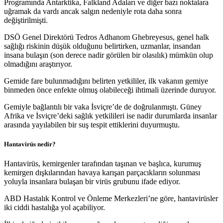
Programında Antarktika, Falkland Adaları ve diğer bazı noktalara
uğramak da vardı ancak salgın nedeniyle rota daha sonra
değiştirilmişti.
DSÖ Genel Direktörü Tedros Adhanom Ghebreyesus, genel halk
sağlığı riskinin düşük olduğunu belirtirken, uzmanlar, insandan
insana bulaşın (son derece nadir görülen bir olasılık) mümkün olup
olmadığını araştırıyor.
Gemide fare bulunmadığını belirten yetkililer, ilk vakanın gemiye
binmeden önce enfekte olmuş olabileceği ihtimali üzerinde duruyor.
Gemiyle bağlantılı bir vaka İsviçre’de de doğrulanmıştı. Güney
Afrika ve İsviçre’deki sağlık yetkilileri ise nadir durumlarda insanlar
arasında yayılabilen bir suş tespit ettiklerini duyurmuştu.
Hantavirüs nedir?
Hantavirüs, kemirgenler tarafından taşınan ve başlıca, kurumuş
kemirgen dışkılarından havaya karışan parçacıkların solunması
yoluyla insanlara bulaşan bir virüs grubunu ifade ediyor.
ABD Hastalık Kontrol ve Önleme Merkezleri’ne göre, hantavirüsler
iki ciddi hastalığa yol açabiliyor.