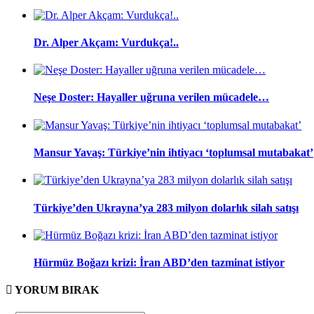
Dr. Alper Akçam: Vurdukça!..
Neşe Doster: Hayaller uğruna verilen mücadele…
Mansur Yavaş: Türkiye’nin ihtiyacı ‘toplumsal mutabakat’
Türkiye’den Ukrayna’ya 283 milyon dolarlık silah satışı
Hürmüz Boğazı krizi: İran ABD’den tazminat istiyor
YORUM
BIRAK