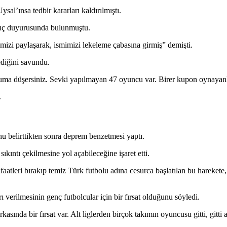
al’ınsa tedbir kararları kaldırılmıştı.
 suç duyurusunda bulunmuştu.
zi paylaşarak, ismimizi lekeleme çabasına girmiş” demişti.
ediğini savundu.
uma düşersiniz. Sevki yapılmayan 47 oyuncu var. Birer kupon oynayanlar
.
u belirttikten sonra deprem benzetmesi yaptı.
kıntı çekilmesine yol açabileceğine işaret etti.
atleri bırakıp temiz Türk futbolu adına cesurca başlatılan bu harekete
erilmesinin genç futbolcular için bir fırsat olduğunu söyledi.
rkasında bir fırsat var. Alt liglerden birçok takımın oyuncusu gitti, git