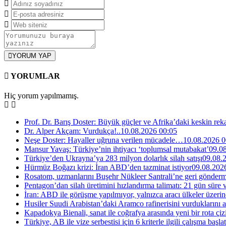
YORUM YAP
YORUMLAR
Hiç yorum yapılmamış.
Prof. Dr. Barış Doster: Büyük güçler ve Afrika’daki keskin reka
Dr. Alper Akçam: Vurdukça!..
10.08.2026 00:05
Neşe Doster: Hayaller uğruna verilen mücadele…
10.08.2026 0
Mansur Yavaş: Türkiye’nin ihtiyacı ‘toplumsal mutabakat’
09.0
Türkiye’den Ukrayna’ya 283 milyon dolarlık silah satışı
09.08.
Hürmüz Boğazı krizi: İran ABD’den tazminat istiyor
09.08.202
Rosatom, uzmanlarını Buşehr Nükleer Santrali’ne geri gönderm
Pentagon’dan silah üretimini hızlandırma talimatı: 21 gün süre v
İran: ABD ile görüşme yapılmıyor, yalnızca aracı ülkeler üzerin
Husiler Suudi Arabistan’daki Aramco rafinerisini vurduklarını a
Kapadokya Bienali, sanat ile coğrafya arasında yeni bir rota çiz
Türkiye, AB ile vize serbestisi için 6 kriterle ilgili çalışma başlat