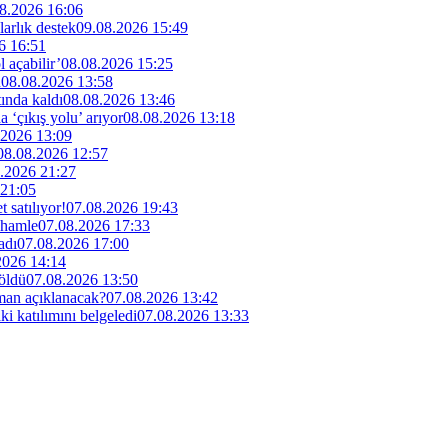
8.2026 16:06
arlık destek
09.08.2026 15:49
6 16:51
 açabilir’
08.08.2026 15:25
u
08.08.2026 13:58
ında kaldı
08.08.2026 13:46
‘çıkış yolu’ arıyor
08.08.2026 13:18
.2026 13:09
08.08.2026 12:57
.2026 21:27
 21:05
 satılıyor!
07.08.2026 19:43
 hamle
07.08.2026 17:33
adı
07.08.2026 17:00
2026 14:14
 öldü
07.08.2026 13:50
man açıklanacak?
07.08.2026 13:42
i katılımını belgeledi
07.08.2026 13:33