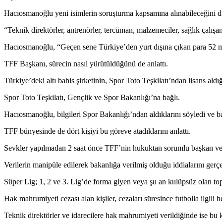
Hacıosmanoğlu yeni isimlerin soruşturma kapsamına alınabileceğini 
“Teknik direktörler, antrenörler, tercüman, malzemeciler, sağlık çalışan
Hacıosmanoğlu, “Geçen sene Türkiye’den yurt dışına çıkan para 52 mi
TFF Başkanı, sürecin nasıl yürütüldüğünü de anlattı.
Türkiye’deki altı bahis şirketinin, Spor Toto Teşkilatı’ndan lisans aldığ
Spor Toto Teşkilatı, Gençlik ve Spor Bakanlığı’na bağlı.
Hacıosmanoğlu, bilgileri Spor Bakanlığı’ndan aldıklarını söyledi ve bak
TFF bünyesinde de dört kişiyi bu göreve atadıklarını anlattı.
Sevkler yapılmadan 2 saat önce TFF’nin hukuktan sorumlu başkan veki
Verilerin manipüle edilerek bakanlığa verilmiş olduğu iddialarını gerç
Süper Lig; 1, 2 ve 3. Lig’de forma giyen veya şu an kulüpsüz olan to
Hak mahrumiyeti cezası alan kişiler, cezaları süresince futbolla ilgili h
Teknik direktörler ve idarecilere hak mahrumiyeti verildiğinde ise b