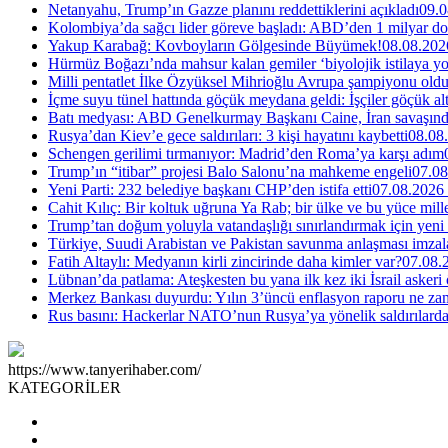
Netanyahu, Trump’ın Gazze planını reddettiklerini açıkladı
09.0
Kolombiya’da sağcı lider göreve başladı: ABD’den 1 milyar dol
Yakup Karabağ: Kovboyların Gölgesinde Büyümek!
08.08.202
Hürmüz Boğazı’nda mahsur kalan gemiler ‘biyolojik istilaya yol
Milli pentatlet İlke Özyüksel Mihrioğlu Avrupa şampiyonu old
İçme suyu tünel hattında göçük meydana geldi: İşçiler göçük alt
Batı medyası: ABD Genelkurmay Başkanı Caine, İran savaşında 
Rusya’dan Kiev’e gece saldırıları: 3 kişi hayatını kaybetti
08.08
Schengen gerilimi tırmanıyor: Madrid’den Roma’ya karşı adım
Trump’ın “itibar” projesi Balo Salonu’na mahkeme engeli
07.08
Yeni Parti: 232 belediye başkanı CHP’den istifa etti
07.08.2026
Cahit Kılıç: Bir koltuk uğruna Ya Rab; bir ülke ve bu yüce millet
Trump’tan doğum yoluyla vatandaşlığı sınırlandırmak için yeni
Türkiye, Suudi Arabistan ve Pakistan savunma anlaşması imzal
Fatih Altaylı: Medyanın kirli zincirinde daha kimler var?
07.08.
Lübnan’da patlama: Ateşkesten bu yana ilk kez iki İsrail askeri
Merkez Bankası duyurdu: Yılın 3’üncü enflasyon raporu ne za
Rus basını: Hackerlar NATO’nun Rusya’ya yönelik saldırılardak
https://www.tanyerihaber.com/
KATEGORİLER