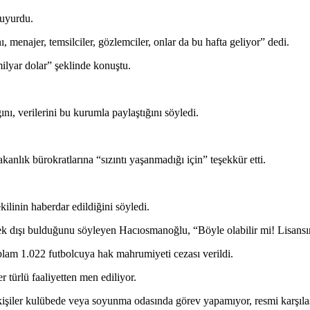
duyurdu.
ı, menajer, temsilciler, gözlemciler, onlar da bu hafta geliyor” dedi.
lyar dolar” şeklinde konuştu.
ını, verilerini bu kurumla paylaştığını söyledi.
anlık bürokratlarına “sızıntı yaşanmadığı için” teşekkür etti.
linin haberdar edildiğini söyledi.
ek dışı bulduğunu söyleyen Hacıosmanoğlu, “Böyle olabilir mi! Lisansını
plam 1.022 futbolcuya hak mahrumiyeti cezası verildi.
er türlü faaliyetten men ediliyor.
u kişiler kulübede veya soyunma odasında görev yapamıyor, resmi karşıl