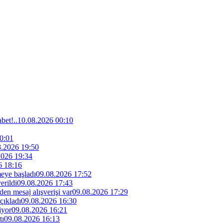
bet!..
10.08.2026 00:10
0:01
8.2026 19:50
2026 19:34
6 18:16
eye başladı
09.08.2026 17:52
erildi
09.08.2026 17:43
den mesaj alışverişi var
09.08.2026 17:29
çıkladı
09.08.2026 16:30
iyor
09.08.2026 16:21
tı
09.08.2026 16:13