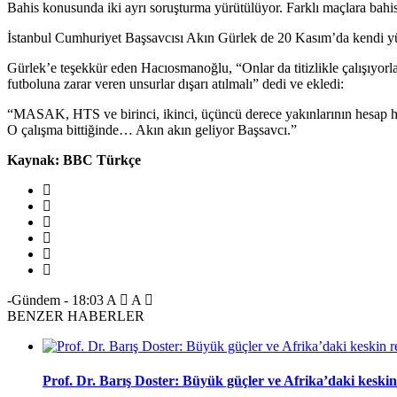
Bahis konusunda iki ayrı soruşturma yürütülüyor. Farklı maçlara bah
İstanbul Cumhuriyet Başsavcısı Akın Gürlek de 20 Kasım’da kendi yür
Gürlek’e teşekkür eden Hacıosmanoğlu, “Onlar da titizlikle çalışıyorl
futboluna zarar veren unsurlar dışarı atılmalı” dedi ve ekledi:
“MASAK, HTS ve birinci, ikinci, üçüncü derece yakınlarının hesap har
O çalışma bittiğinde… Akın akın geliyor Başsavcı.”
Kaynak: BBC Türkçe
-Gündem
-
18:03
A
A
BENZER HABERLER
Prof. Dr. Barış Doster: Büyük güçler ve Afrika’daki keskin