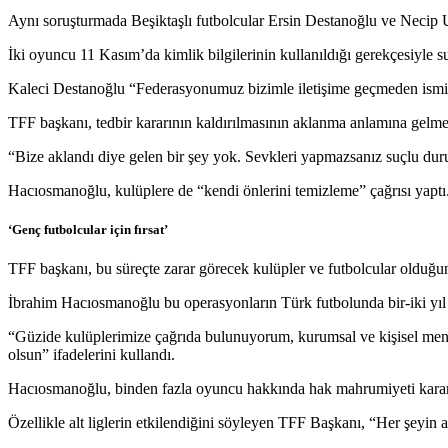
Aynı soruşturmada Beşiktaşlı futbolcular Ersin Destanoğlu ve Necip Uys
İki oyuncu 11 Kasım’da kimlik bilgilerinin kullanıldığı gerekçesiyle
Kaleci Destanoğlu “Federasyonumuz bizimle iletişime geçmeden ismimi
TFF başkanı, tedbir kararının kaldırılmasının aklanma anlamına gelm
“Bize aklandı diye gelen bir şey yok. Sevkleri yapmazsanız suçlu dur
Hacıosmanoğlu, kulüplere de “kendi önlerini temizleme” çağrısı yaptı
‘Genç futbolcular için fırsat’
TFF başkanı, bu süreçte zarar görecek kulüpler ve futbolcular olduğun
İbrahim Hacıosmanoğlu bu operasyonların Türk futbolunda bir-iki yıl sı
“Güzide kulüplerimize çağrıda bulunuyorum, kurumsal ve kişisel menfa
olsun” ifadelerini kullandı.
Hacıosmanoğlu, binden fazla oyuncu hakkında hak mahrumiyeti kararı v
Özellikle alt liglerin etkilendiğini söyleyen TFF Başkanı, “Her şeyin a