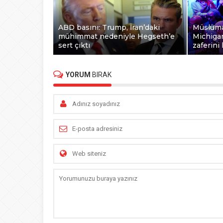
ABD basını: Trump, İran’daki
Müslüma
mühimmat nedeniyle Hegseth’e
Michigan
sert çıktı
zaferini 
YORUM
BIRAK