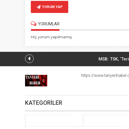
YORUM YAP
YORUMLAR
Hiç yorum yapılmamış.
MSB: TSK, ‘Ter
Be
https://www.tanyerihaber
Hiroşima’ya atom bomba
KATEGORİLER
ABD basını
Müslüman A