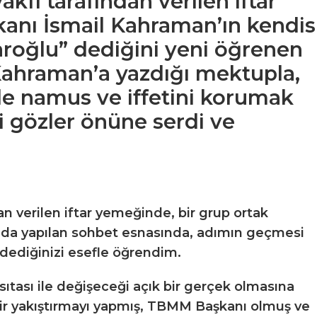
akfı tarafından verilen iftar
anı İsmail Kahraman’ın kendis
aroğlu” dediğini yeni öğrenen
Kahraman’a yazdığı mektupla,
de namus ve iffetini korumak
ni gözler önüne serdi ve
an verilen iftar yemeğinde, bir grup ortak
ında yapılan sohbet esnasında, adımın geçmesi
 dediğinizi esefle öğrendim.
asıtası ile değişeceği açık bir gerçek olmasına
bir yakıştırmayı yapmış, TBMM Başkanı olmuş ve