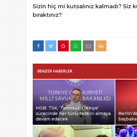
Sizin hiç mi kutsalınız kalmadı? Siz 
bıraktınız?
BENZER HABERLER
MSB: TSK, ‘Terörsüz Türkiye’
sürecinde her türlü tedbiri almaya
Berlin’d
devam edecek
başbakan