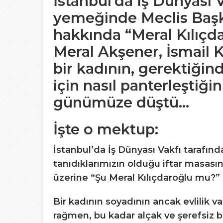
İstanbul’da İş Dünyası V
yemeğinde Meclis Başk
hakkında “Meral Kılıçd
Meral Akşener, İsmail 
bir kadının, gerektiğin
için nasıl panterleştiği
günümüze düştü…
İşte o mektup:
İstanbul’da İş Dünyası Vakfı tarafınd
tanıdıklarımızın olduğu iftar masas
üzerine “Şu Meral Kılıçdaroğlu mu?”
Bir kadının soyadının ancak evlilik v
rağmen, bu kadar alçak ve şerefsiz 