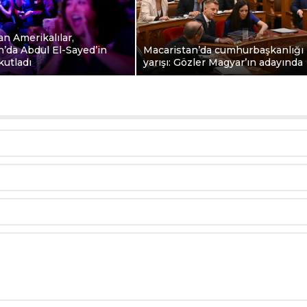
n Amerikalılar,
’da Abdul El-Sayed’in
Macaristan’da cumhurbaşkanlığı
kutladı
yarışı: Gözler Magyar’ın adayında