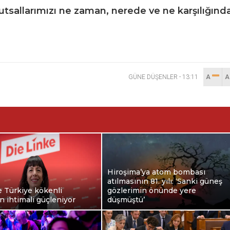
kutsallarımızı ne zaman, nerede ve ne karşılığınd
GÜNE DÜŞENLER
-
13:11
A
Hiroşima’ya atom bombası
atılmasının 81. yılı: ‘Sanki güneş
e Türkiye kökenli
gözlerimin önünde yere
 ihtimali güçleniyor
düşmüştü’