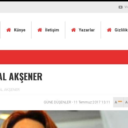
Vi
Künye
İletişim
Yazarlar
Gizlili
AL AKŞENER
AL AKŞENER
GÜNE DÜŞENLER
-
11 Temmuz 2017 13:11
A