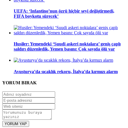
UEFA: ‘Infantino’nun özrü hiçbir şeyi değiştirmedi,
FIFA boykotu sürecek’
Husiler: Yemendeki ‘Suudi askeri noktalara’ geniş çaplı
saldırı düzenledik, Yemen basını: Çok sayıda ölü var
Avusturya’da sıcaklık rekoru, İtalya’da kırmızı alarm
YORUM
BIRAK
YORUM YAP