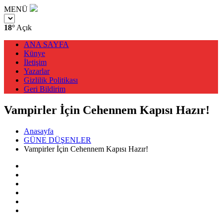
MENÜ
18°
Açık
ANA SAYFA
Künye
İletişim
Yazarlar
Gizlilik Politikası
Geri Bildirim
Vampirler İçin Cehennem Kapısı Hazır!
Anasayfa
GÜNE DÜŞENLER
Vampirler İçin Cehennem Kapısı Hazır!