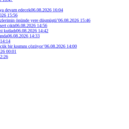
maya devam edecek
06.08.2026 16:04
026 15:56
özlerimin önünde yere düşmüştü’
06.08.2026 15:46
rt çıktı
06.08.2026 14:56
i kutladı
06.08.2026 14:42
ında
06.08.2026 14:33
 14:14
küçük bir kısmını çözüyor’
06.08.2026 14:00
026 00:01
2:26