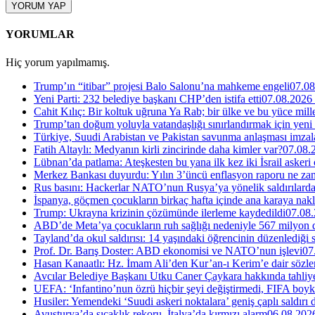
YORUM YAP
YORUMLAR
Hiç yorum yapılmamış.
Trump’ın “itibar” projesi Balo Salonu’na mahkeme engeli
07.08
Yeni Parti: 232 belediye başkanı CHP’den istifa etti
07.08.2026
Cahit Kılıç: Bir koltuk uğruna Ya Rab; bir ülke ve bu yüce millet
Trump’tan doğum yoluyla vatandaşlığı sınırlandırmak için yeni
Türkiye, Suudi Arabistan ve Pakistan savunma anlaşması imzal
Fatih Altaylı: Medyanın kirli zincirinde daha kimler var?
07.08.
Lübnan’da patlama: Ateşkesten bu yana ilk kez iki İsrail askeri
Merkez Bankası duyurdu: Yılın 3’üncü enflasyon raporu ne za
Rus basını: Hackerlar NATO’nun Rusya’ya yönelik saldırılardak
İspanya, göçmen çocukların birkaç hafta içinde ana karaya nakl
Trump: Ukrayna krizinin çözümünde ilerleme kaydedildi
07.08.
ABD’de Meta’ya çocukların ruh sağlığı nedeniyle 567 milyon do
Tayland’da okul saldırısı: 14 yaşındaki öğrencinin düzenlediği si
Prof. Dr. Barış Doster: ABD ekonomisi ve NATO’nun işlevi
07
Hasan Kanaatlı: Hz. İmam Ali’den Kur’an-ı Kerim’e dair sözle
Avcılar Belediye Başkanı Utku Caner Çaykara hakkında tahliye 
UEFA: ‘Infantino’nun özrü hiçbir şeyi değiştirmedi, FIFA boyk
Husiler: Yemendeki ‘Suudi askeri noktalara’ geniş çaplı saldırı
Avusturya’da sıcaklık rekoru, İtalya’da kırmızı alarm
06.08.202