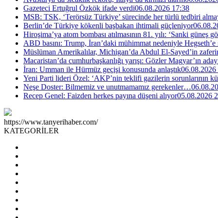
Gazeteci Ertuğrul Özkök ifade verdi
06.08.2026 17:38
MSB: TSK, ‘Terörsüz Türkiye’ sürecinde her türlü tedbiri al
Berlin’de Türkiye kökenli başbakan ihtimali güçleniyor
06.08.2
Hiroşima’ya atom bombası atılmasının 81. yılı: ‘Sanki güneş g
ABD basını: Trump, İran’daki mühimmat nedeniyle Hegseth’e se
Müslüman Amerikalılar, Michigan’da Abdul El-Sayed’in zaferin
Macaristan’da cumhurbaşkanlığı yarışı: Gözler Magyar’ın aday
İran: Umman ile Hürmüz geçişi konusunda anlaştık
06.08.2026
Yeni Parti lideri Özel: ‘AKP’nin teklifi gazilerin sorunlarının 
Neşe Doster: Bilmemiz ve unutmamamız gerekenler…
06.08.2
Recep Genel: Faizden herkes payına düşeni alıyor
05.08.2026 2
https://www.tanyerihaber.com/
KATEGORİLER