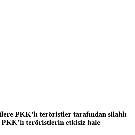
lere PKK’lı teröristler tarafından silahlı
n PKK’lı teröristlerin etkisiz hale