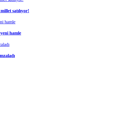
illet satılıyor!
 yeni hamle
imzaladı