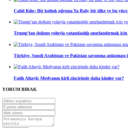
Cahit Kılıç: Bir koltuk uğruna Ya Rab; bir ülke ve bu yüce m
Trump’tan doğum yoluyla vatandaşlığı sınırlandırmak için
Türkiye, Suudi Arabistan ve Pakistan savunma anlaşması 
Fatih Altaylı: Medyanın kirli zincirinde daha kimler var?
YORUM
BIRAK