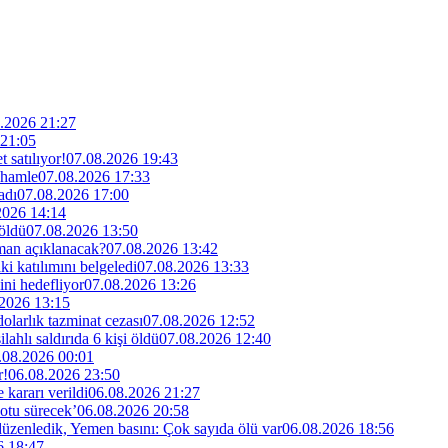
.2026 21:27
 21:05
 satılıyor!
07.08.2026 19:43
 hamle
07.08.2026 17:33
adı
07.08.2026 17:00
2026 14:14
 öldü
07.08.2026 13:50
man açıklanacak?
07.08.2026 13:42
i katılımını belgeledi
07.08.2026 13:33
ini hedefliyor
07.08.2026 13:26
2026 13:15
larlık tazminat cezası
07.08.2026 12:52
lahlı saldırıda 6 kişi öldü
07.08.2026 12:40
.08.2026 00:01
r!
06.08.2026 23:50
kararı verildi
06.08.2026 21:27
otu sürecek’
06.08.2026 20:58
 düzenledik, Yemen basını: Çok sayıda ölü var
06.08.2026 18:56
6 18:47