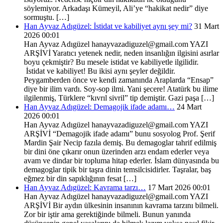
söylemiyor. Arkadaşı Kümeyil, Ali’ye “hakikat nedir” diye
sormuştu. […]
Han Ayvaz Adıgüzel: İstidat ve kabiliyet aynı şey mi?
31 Mart
2026 00:01
Han Ayvaz Adıgüzel hanayvazadiguzel@gmail.com YAZI
ARŞİVİ Yaratıcı yetenek nedir, neden insanlığın ilgisini asırlar
boyu çekmiştir? Bu mesele istidat ve kabiliyetle ilgilidir.
İstidat ve kabiliyet! Bu ikisi aynı şeyler değildir.
Peygamberden önce ve kendi zamanında Araplarda “Ensap”
diye bir ilim vardı. Soy-sop ilmi. Yani şecere! Atatürk bu ilime
ilgilenmiş, Türklere “kıvrıl sivril” tip demiştir. Gazi paşa […]
Han Ayvaz Adıgüzel: Demagojik ifade adamı…
24 Mart
2026 00:01
Han Ayvaz Adıgüzel hanayvazadiguzel@gmail.com YAZI
ARŞİVİ “Demagojik ifade adamı” bunu sosyolog Prof. Şerif
Mardin Şair Necip fazıla demiş. Bu demagoglar tahrif edilmiş
bir dini öne çıkarır onun üzerinden arzı endam ederler veya
avam ve dindar bir topluma hitap ederler. İslam dünyasında bu
demagoglar tipik bir taşra dinin temsilcisidirler. Taşralar, baş
eğmez bir din sapıklığının fesat […]
Han Ayvaz Adıgüzel: Kavrama tarzı…
17 Mart 2026 00:01
Han Ayvaz Adıgüzel hanayvazadiguzel@gmail.com YAZI
ARŞİVİ Bir aydın ülkesinin insanının kavrama tarzını bilmeli.
Zor bir iştir ama gerektiğinde bilmeli. Bunun yanında