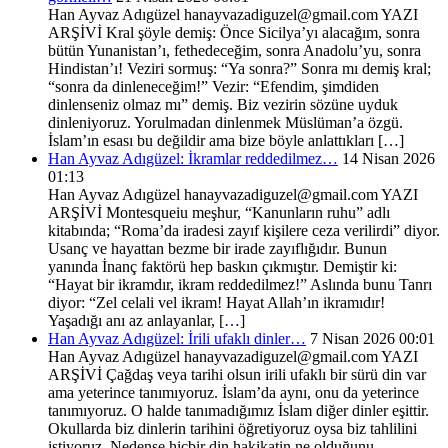
Han Ayvaz Adıgüzel hanayvazadiguzel@gmail.com YAZI
ARŞİVİ Kral şöyle demiş: Önce Sicilya’yı alacağım, sonra
bütün Yunanistan’ı, fethedeceğim, sonra Anadolu’yu, sonra
Hindistan’ı! Veziri sormuş: “Ya sonra?” Sonra mı demiş kral;
“sonra da dinleneceğim!” Vezir: “Efendim, şimdiden
dinlenseniz olmaz mı” demiş. Biz vezirin sözüne uyduk
dinleniyoruz. Yorulmadan dinlenmek Müslüman’a özgü.
İslam’ın esası bu değildir ama bize böyle anlattıkları […]
Han Ayvaz Adıgüzel: İkramlar reddedilmez…
14 Nisan 2026
01:13
Han Ayvaz Adıgüzel hanayvazadiguzel@gmail.com YAZI
ARŞİVİ Montesqueiu meşhur, “Kanunların ruhu” adlı
kitabında; “Roma’da iradesi zayıf kişilere ceza verilirdi” diyor.
Usanç ve hayattan bezme bir irade zayıflığıdır. Bunun
yanında İnanç faktörü hep baskın çıkmıştır. Demiştir ki:
“Hayat bir ikramdır, ikram reddedilmez!” Aslında bunu Tanrı
diyor: “Zel celali vel ikram! Hayat Allah’ın ikramıdır!
Yaşadığı anı az anlayanlar, […]
Han Ayvaz Adıgüzel: İrili ufaklı dinler…
7 Nisan 2026 00:01
Han Ayvaz Adıgüzel hanayvazadiguzel@gmail.com YAZI
ARŞİVİ Çağdaş veya tarihi olsun irili ufaklı bir sürü din var
ama yeterince tanımıyoruz. İslam’da aynı, onu da yeterince
tanımıyoruz. O halde tanımadığımız İslam diğer dinler eşittir.
Okullarda biz dinlerin tarihini öğretiyoruz oysa biz tahlilini
istiyoruz. Nedense hiçbir din hakikatin ne olduğunu