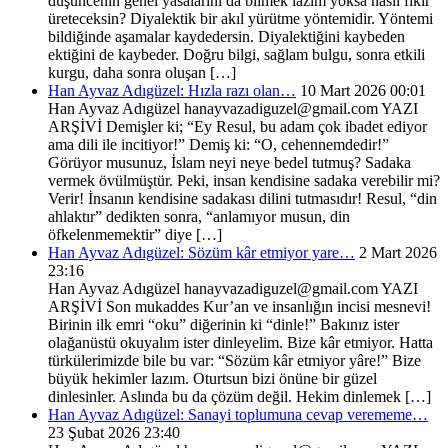
düşüncenin genel yasalarını da bilmek lazım yoksa nasıl fikir
üreteceksin? Diyalektik bir akıl yürütme yöntemidir. Yöntemi
bildiğinde aşamalar kaydedersin. Diyalektiğini kaybeden
ektiğini de kaybeder. Doğru bilgi, sağlam bulgu, sonra etkili
kurgu, daha sonra oluşan […]
Han Ayvaz Adıgüzel: Hızla razı olan…
10 Mart 2026 00:01
Han Ayvaz Adıgüzel hanayvazadiguzel@gmail.com YAZI
ARŞİVİ Demişler ki; “Ey Resul, bu adam çok ibadet ediyor
ama dili ile incitiyor!” Demiş ki: “O, cehennemdedir!”
Görüyor musunuz, İslam neyi neye bedel tutmuş? Sadaka
vermek övülmüştür. Peki, insan kendisine sadaka verebilir mi?
Verir! İnsanın kendisine sadakası dilini tutmasıdır! Resul, “din
ahlaktır” dedikten sonra, “anlamıyor musun, din
öfkelenmemektir” diye […]
Han Ayvaz Adıgüzel: Sözüm kâr etmiyor yare…
2 Mart 2026
23:16
Han Ayvaz Adıgüzel hanayvazadiguzel@gmail.com YAZI
ARŞİVİ Son mukaddes Kur’an ve insanlığın incisi mesnevi!
Birinin ilk emri “oku” diğerinin ki “dinle!” Bakınız ister
olağanüstü okuyalım ister dinleyelim. Bize kâr etmiyor. Hatta
türkülerimizde bile bu var: “Sözüm kâr etmiyor yâre!” Bize
büyük hekimler lazım. Oturtsun bizi önüne bir güzel
dinlesinler. Aslında bu da çözüm değil. Hekim dinlemek […]
Han Ayvaz Adıgüzel: Sanayi toplumuna cevap verememe…
23 Şubat 2026 23:40