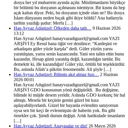
dosya her yıl muharrem ayında açılır. Müslümanların büyükçe
bir bölümü bu dosyanın açılmasını istemiyor. Bir kısmı da hep
açık kalsın diyor. Peki, bu dosyanın içinde olan ne? Bu dosya
İslam dünyasını neden bıçak gibi ikiye böldü? Ana hatlarıyla
tarihin yazdığı şudur: Merfu […]
Han Ayvaz Adıgüzel: Öfkeden daha tatlı…
9 Haziran 2026
13:12
Han Ayvaz Adıgüzel hanayvazadiguzel@gmail.com YAZI
ARŞİVİ Ey Resul bana öğüt ver denilince: “Kardeşini ve
arkadaşını güler yüzle karşıla” dedi. Güler yüzün yarısı
yaratılıştan, yarısı senin kazancındır. Yani sen talim ettin bunu
kazandın. Hesap günü yaratılış değil, kazandığın tartılır. Bu
demektir ki, ille kazandığın! Güler yüz, örtülü bir teşekkürdür.
Bu, aslında Allah’a şükrün fenomenidir. Ali şöyle […]
Han Ayvaz Adıgüzel: Bilimin akıl almaz hızı…
2 Haziran
2026 00:01
Han Ayvaz Adıgüzel hanayvazadiguzel@gmail.com YAZI
ARŞİVİ GDO konusunun yönü değiştirildi. Bu değişime,
bilimde ki müjde desem yeridir. Aslında GDO korkunç bir hal
almıştı. Mesela bir keçinin genini güzel bir kıza
aşılayabiliyorlardı. Güzel bir bayanla evlendim sanıyorsun
oysa sen bir keçi ile evlenmişsin de haberin yok. Bu gibi
örnekler çok. Şimdi durum değişti. Artık harikulade insanların
[…]
Han Ayvaz Adıgüzel: Anayasalar ve din!
26 Mayıs 2026