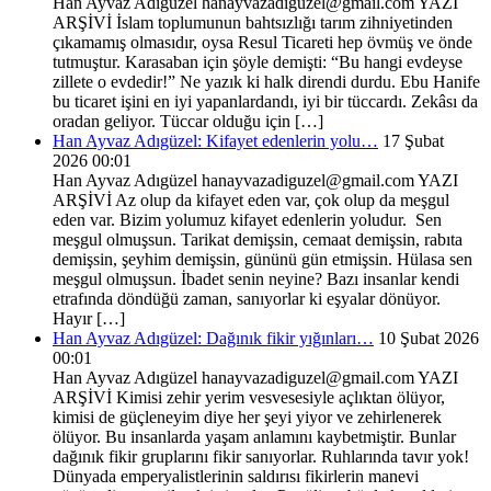
Han Ayvaz Adıgüzel hanayvazadiguzel@gmail.com YAZI
ARŞİVİ İslam toplumunun bahtsızlığı tarım zihniyetinden
çıkamamış olmasıdır, oysa Resul Ticareti hep övmüş ve önde
tutmuştur. Karasaban için şöyle demişti: “Bu hangi evdeyse
zillete o evdedir!” Ne yazık ki halk direndi durdu. Ebu Hanife
bu ticaret işini en iyi yapanlardandı, iyi bir tüccardı. Zekâsı da
oradan geliyor. Tüccar olduğu için […]
Han Ayvaz Adıgüzel: Kifayet edenlerin yolu…
17 Şubat
2026 00:01
Han Ayvaz Adıgüzel hanayvazadiguzel@gmail.com YAZI
ARŞİVİ Az olup da kifayet eden var, çok olup da meşgul
eden var. Bizim yolumuz kifayet edenlerin yoludur. Sen
meşgul olmuşsun. Tarikat demişsin, cemaat demişsin, rabıta
demişsin, şeyhim demişsin, gününü gün etmişsin. Hülasa sen
meşgul olmuşsun. İbadet senin neyine? Bazı insanlar kendi
etrafında döndüğü zaman, sanıyorlar ki eşyalar dönüyor.
Hayır […]
Han Ayvaz Adıgüzel: Dağınık fikir yığınları…
10 Şubat 2026
00:01
Han Ayvaz Adıgüzel hanayvazadiguzel@gmail.com YAZI
ARŞİVİ Kimisi zehir yerim vesvesesiyle açlıktan ölüyor,
kimisi de güçleneyim diye her şeyi yiyor ve zehirlenerek
ölüyor. Bu insanlarda yaşam anlamını kaybetmiştir. Bunlar
dağınık fikir gruplarını fikir sanıyorlar. Ruhlarında tavır yok!
Dünyada emperyalistlerinin saldırısı fikirlerin manevi