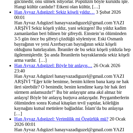
gücünedir, onu silmek istiyorlar. Popülizm böyle kuruldu işte.
Hangi kültür canlıdır? Etkeni olan kültür, […]
Han Ayvaz Adıgüzel: Sekiz köşeli yıldız…
3 Şubat 2026
00:01
Han Ayvaz Adıgüzel hanayvazadiguzel@gmail.com YAZI
ARŞİVİ Sekiz köşeli yıldız, yani sekizgen! Bu yıldız kadim
zamanlardan beri bilinen bir şifreydi. Einstein’ın ölümünden
3-5 gün önce bu şifreyi çözdüğü söyleniyor. Eski Osmanlı
bayrağının ve yeni Azerbaycan bayrağının sekiz köşeli
olduğunu hatırlayalım. İbraniler de bu sekiz köşeli yıldızla hep
ilgilenmişlerdir. Şu anda İbranilerin bayraklarında sekiz köşeli
arma vardır. […]
Han Ayvaz Adıgüzel: Böyle bir anlayış…
26 Ocak 2026
23:40
Han Ayvaz Adıgüzel hanayvazadiguzel@gmail.com YAZI
ARŞİVİ “Eğer köle benimse, benim kölem bana karşı ne hak
ileri sürebilir? O benimdir, benim kendime karşı bir hak ileri
sürmem anlamsızdır!” Bu bir anlayıştır ama akıl almaz bir
anlayış! Böyle bir anlayış burjuva anlayışıdır. Peygamberlerin
ölümünden sonra Kutsal kitapları tevil yaptılar, köleliğin
kaynağını kutsal metinlere bağladılar. İslam’da bu anlayışa
[…]
Han Ayvaz Adıgüzel: Verimlilik mi Özgürlük mü?
20 Ocak
2026 00:01
Han Ayvaz Adıgüzel hanayvazadiguzel@gmail.com YAZI