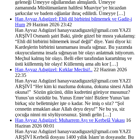
geleneği Ümeyye oğullarından almışlardı. Ümeyye
zamanında Müslümanların halifesi Muaviye’ye hicazdan
şarkıcılar ve badem oğlanlar ihraç edilirdi. Ümeyye […]
Han Ayvaz Adıgüzel: Ehli dil birbirini bilmemek ve Gadir-i
Hum
29 Haziran 2026 23:42
Han Ayvaz Adıgüzel hanayvazadiguzel@gmail.com YAZI
ARŞİVİ Osmanlı şairi Baki, şiirde güzel bir mısra yakalamış:
“Ehli dil birbirini bilmemek insaf değil” diye. Yani diyor ki:
Kardeşlerin birbirini tanımaması insafa sığmaz. Bu yazımda
okuyucularıma insafa sığmayan bir olayı anlatmak istiyorum.
Meçhul kalmış bir olayı. Belli eller tarafından karartılmış ve
üstü küllenmiş bir olayı! Küllenmiş ama altı kor […]
Han Ayvaz Adıgüzel: Kırklar Meclisi!..
22 Haziran 2026
22:35
Han Ayvaz Adıgüzel hanayvazadiguzel@gmail.com YAZI
ARŞİVİ “Her kim ki mazluma dokuna, dokuna sinesi Allah
okuna!” Sözün gücünü, dilin kudretini görüyor musunuz?
Yunus’un sözüdür bu. Yunus Emre’nin! Bizlere Yunus’tan
birkaç söz belletmişler işte o kadar. Ne imiş o söz? “Şol
cennetin ırmakları akar Allah deyu deyu!” Ne bu ya, siz
çocuğa ninni mi söylüyorsunuz. Şimdi gelin […]
Han Ayvaz Adıgüzel: Muharrem Ayı ve Kerbelâ Vakası
16
Haziran 2026 00:01
Han Ayvaz Adıgüzel hanayvazadiguzel@gmail.com YAZI
ARŞİVİ Kerbelâ dosyası 1400 yıllık İslam’ın dosyasıdır. Bu