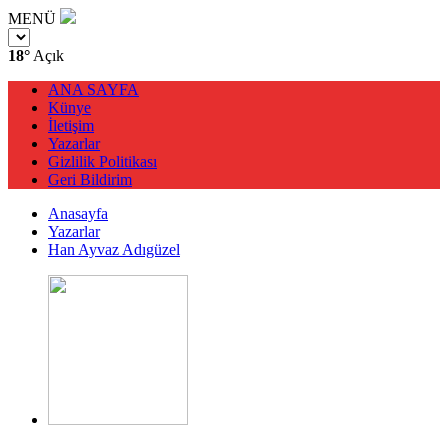
MENÜ
18°
Açık
ANA SAYFA
Künye
İletişim
Yazarlar
Gizlilik Politikası
Geri Bildirim
Anasayfa
Yazarlar
Han Ayvaz Adıgüzel