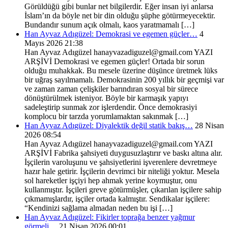
Görüldüğü gibi bunlar net bilgilerdir. Eğer insan iyi anlarsa
İslam’ın da böyle net bir din olduğu şüphe götürmeyecektir.
Bundandır sunum açık olmalı, kaos yaratmamalı […]
Han Ayvaz Adıgüzel: Demokrasi ve egemen güçler…
4
Mayıs 2026 21:38
Han Ayvaz Adıgüzel hanayvazadiguzel@gmail.com YAZI
ARŞİVİ Demokrasi ve egemen güçler! Ortada bir sorun
olduğu muhakkak. Bu mesele üzerine düşünce üretmek lüks
bir uğraş sayılmamalı. Demokrasinin 200 yıllık bir geçmişi var
ve zaman zaman çelişkiler barındıran sosyal bir sürece
dönüştürülmek isteniyor. Böyle bir karmaşık yapıyı
sadeleştirip sunmak zor işlerdendir. Önce demokrasiyi
komplocu bir tarzda yorumlamaktan sakınmak […]
Han Ayvaz Adıgüzel: Diyalektik değil statik bakış…
28 Nisan
2026 08:54
Han Ayvaz Adıgüzel hanayvazadiguzel@gmail.com YAZI
ARŞİVİ Fabrika şahsiyeti duygusuzlaştırır ve baskı altına alır.
İşçilerin varoluşunu ve şahsiyetlerini işverenlere devretmeye
hazır hale getirir. İşçilerin devrimci bir niteliği yoktur. Mesela
sol hareketler işçiyi hep ahmak yerine koymuştur, onu
kullanmıştır. İşçileri greve götürmüşler, çıkarılan işçilere sahip
çıkmamışlardır, işçiler ortada kalmıştır. Sendikalar işçilere:
“Kendinizi sağlama almadan neden bu işi […]
Han Ayvaz Adıgüzel: Fikirler toprağa benzer yağmur
görmeli…
21 Nisan 2026 00:01