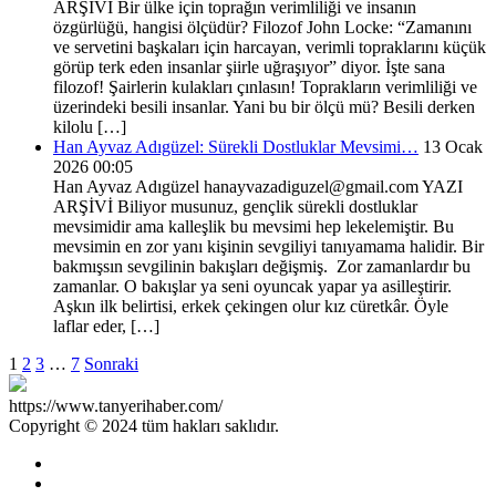
ARŞİVİ Bir ülke için toprağın verimliliği ve insanın
özgürlüğü, hangisi ölçüdür? Filozof John Locke: “Zamanını
ve servetini başkaları için harcayan, verimli topraklarını küçük
görüp terk eden insanlar şiirle uğraşıyor” diyor. İşte sana
filozof! Şairlerin kulakları çınlasın! Toprakların verimliliği ve
üzerindeki besili insanlar. Yani bu bir ölçü mü? Besili derken
kilolu […]
Han Ayvaz Adıgüzel: Sürekli Dostluklar Mevsimi…
13 Ocak
2026 00:05
Han Ayvaz Adıgüzel hanayvazadiguzel@gmail.com YAZI
ARŞİVİ Biliyor musunuz, gençlik sürekli dostluklar
mevsimidir ama kalleşlik bu mevsimi hep lekelemiştir. Bu
mevsimin en zor yanı kişinin sevgiliyi tanıyamama halidir. Bir
bakmışsın sevgilinin bakışları değişmiş. Zor zamanlardır bu
zamanlar. O bakışlar ya seni oyuncak yapar ya asilleştirir.
Aşkın ilk belirtisi, erkek çekingen olur kız cüretkâr. Öyle
laflar eder, […]
1
2
3
…
7
Sonraki
https://www.tanyerihaber.com/
Copyright © 2024 tüm hakları saklıdır.