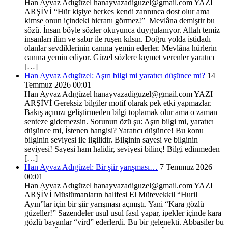
Han Ayvaz Adıgüzel hanayvazadiguzel@gmail.com YAZI
ARŞİVİ “Hür kişiye herkes kendi zannınca dost olur ama
kimse onun içindeki hicranı görmez!” Mevlâna demiştir bu
sözü. İnsan böyle sözler okuyunca duygulanıyor. Allah temiz
insanları ilim ve sabır ile ruşen kılsın. Doğru yolda istidadı
olanlar sevdiklerinin canına yemin ederler. Mevlâna hürlerin
canına yemin ediyor. Güzel sözlere kıymet verenler yaratıcı
[…]
Han Ayvaz Adıgüzel: Aşırı bilgi mi yaratıcı düşünce mi?
14
Temmuz 2026 00:01
Han Ayvaz Adıgüzel hanayvazadiguzel@gmail.com YAZI
ARŞİVİ Gereksiz bilgiler motif olarak pek etki yapmazlar.
Bakış açınızı geliştirmeden bilgi toplamak olur ama o zaman
senteze gidemezsin. Sorunun özü şu: Aşırı bilgi mi, yaratıcı
düşünce mi, İstenen hangisi? Yaratıcı düşünce! Bu konu
bilginin seviyesi ile ilgilidir. Bilginin sayesi ve bilginin
seviyesi! Sayesi ham halidir, seviyesi bilinç! Bilgi edinmeden
[…]
Han Ayvaz Adıgüzel: Bir şiir yarışması…
7 Temmuz 2026
00:01
Han Ayvaz Adıgüzel hanayvazadiguzel@gmail.com YAZI
ARŞİVİ Müslümanların halifesi El Mütevekkil “Huril
Ayın”lar için bir şiir yarışması açmıştı. Yani “Kara gözlü
güzeller!” Sazendeler usul usul fasıl yapar, ipekler içinde kara
gözlü bayanlar “vird” ederlerdi. Bu bir gelenekti. Abbasiler bu