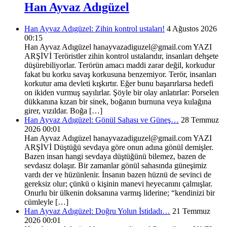
Han Ayvaz Adıgüzel
Han Ayvaz Adıgüzel: Zihin kontrol ustaları!
4 Ağustos 2026
00:15
Han Ayvaz Adıgüzel hanayvazadiguzel@gmail.com YAZI
ARŞİVİ Teröristler zihin kontrol ustalarıdır, insanları dehşete
düşürebiliyorlar. Terörün amacı maddi zarar değil, korkudur
fakat bu korku savaş korkusuna benzemiyor. Terör, insanları
korkutur ama devleti kışkırtır. Eğer bunu başarırlarsa hedefi
on ikiden vurmuş sayılırlar. Şöyle bir olay anlatırlar: Porselen
dükkanına kızan bir sinek, boğanın burnuna veya kulağına
girer, vızıldar. Boğa […]
Han Ayvaz Adıgüzel: Gönül Sahası ve Güneş…
28 Temmuz
2026 00:01
Han Ayvaz Adıgüzel hanayvazadiguzel@gmail.com YAZI
ARŞİVİ Düştüğü sevdaya göre onun adına gönül demişler.
Bazen insan hangi sevdaya düştüğünü bilemez, bazen de
sevdasız dolaşır. Bir zamanlar gönül sahasında güneşimiz
vardı der ve hüzünlenir. İnsanın bazen hüznü de sevinci de
gereksiz olur; çünkü o kişinin manevi heyecanını çalmışlar.
Onurlu bir ülkenin doksanına varmış liderine; “kendinizi bir
cümleyle […]
Han Ayvaz Adıgüzel: Doğru Yolun İstidadı…
21 Temmuz
2026 00:01