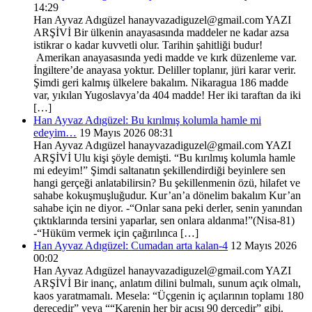
14:29
Han Ayvaz Adıgüzel hanayvazadiguzel@gmail.com YAZI
ARŞİVİ Bir ülkenin anayasasında maddeler ne kadar azsa
istikrar o kadar kuvvetli olur. Tarihin şahitliği budur!
Amerikan anayasasında yedi madde ve kırk düzenleme var.
İngiltere’de anayasa yoktur. Deliller toplanır, jüri karar verir.
Şimdi geri kalmış ülkelere bakalım. Nikaragua 186 madde
var, yıkılan Yugoslavya’da 404 madde! Her iki taraftan da iki
[…]
Han Ayvaz Adıgüzel: Bu kırılmış kolumla hamle mi
edeyim…
19 Mayıs 2026 08:31
Han Ayvaz Adıgüzel hanayvazadiguzel@gmail.com YAZI
ARŞİVİ Ulu kişi şöyle demişti. “Bu kırılmış kolumla hamle
mi edeyim!” Şimdi saltanatın şekillendirdiği beyinlere sen
hangi gerçeği anlatabilirsin? Bu şekillenmenin özü, hilafet ve
sahabe kokuşmuşluğudur. Kur’an’a dönelim bakalım Kur’an
sahabe için ne diyor. -“Onlar sana peki derler, senin yanından
çıktıklarında tersini yaparlar, sen onlara aldanma!”(Nisa-81)
-“Hüküm vermek için çağırılınca […]
Han Ayvaz Adıgüzel: Cumadan arta kalan-4
12 Mayıs 2026
00:02
Han Ayvaz Adıgüzel hanayvazadiguzel@gmail.com YAZI
ARŞİVİ Bir inanç, anlatım dilini bulmalı, sunum açık olmalı,
kaos yaratmamalı. Mesela: “Üçgenin iç açılarının toplamı 180
derecedir” veya ““Karenin her bir açısı 90 dercedir” gibi.